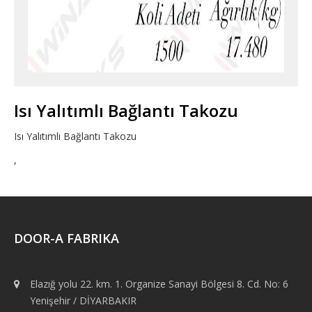
Isı Yalıtımlı Bağlantı Takozu
Isı Yalıtımlı Bağlantı Takozu
,
DOOR-A FABRIKA
Elazığ yolu 22. km. 1. Organize Sanayi Bölgesi 8. Cd. No: 6
Yenişehir / DİYARBAKIR